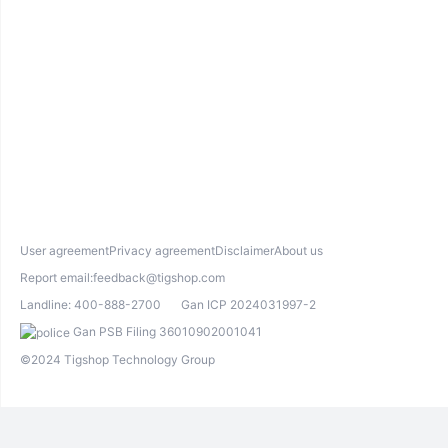
User agreement
Privacy agreement
Disclaimer
About us
Report email:
feedback@tigshop.com
Landline:
400-888-2700
Gan ICP 2024031997-2
Gan PSB Filing 36010902001041
©2024 Tigshop Technology Group