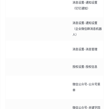
消息设置-通知设置
售
（钉钉通知）
群
消息设置-通知设置
接
（企业微信群消息机器
业
人）
信
查
消息设置-消息管理
消
查
授权设置-授权信息
括
自
微信公众号-公众号菜
菜
单
接
设
微信公众号-关键字回