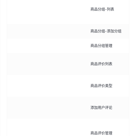
展
商品分组-列表
量
辑
商品分组-添加分组
手
商品分组管理
管
查
商品评价列表
内
管
商品评价类型
签
管
添加用户评论
评
管
商品评价管理
核