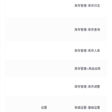
库存管理-库存日志
史
等
实
库存管理-库存查询
量
筛
录
库存管理-库存入库
加
录
库存管理=商品出库
少
手
库存管理-库存调整
于
配
设置
商城设置-基础设置
名