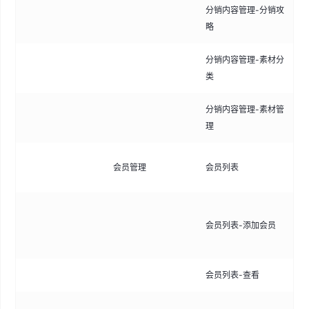
分销内容管理-分销攻
创
略
程
分销内容管理-素材分
管
类
于
分销内容管理-素材管
上
理
如
查
会员管理
会员列表
息
手
会员列表-添加会员
持
注
会员列表-查看
查
查