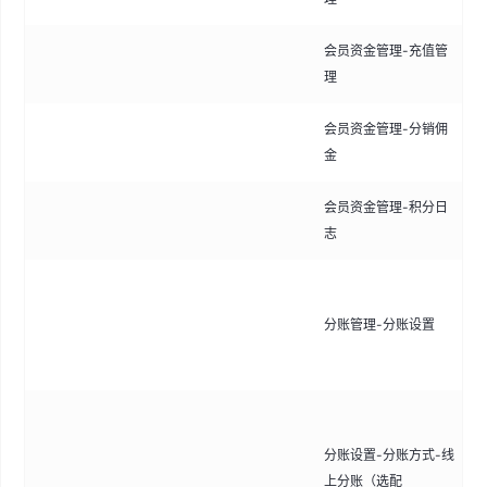
会员资金管理-充值管
查
理
持
会员资金管理-分销佣
管
金
和
会员资金管理-积分日
查
志
括
定
退
分账管理-分账设置
自
抽
可
通
分账设置-分账方式-线
力
上分账（选配