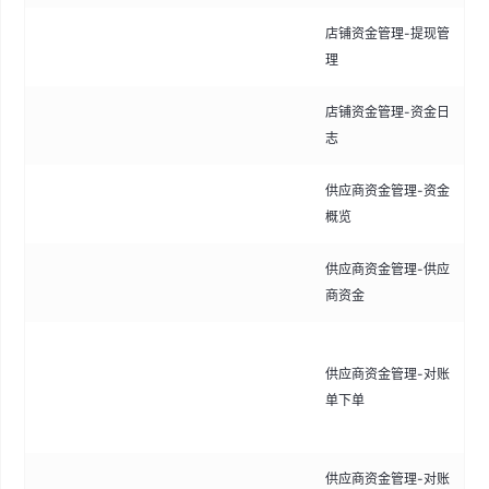
店铺资金管理-提现管
审
理
申
店铺资金管理-资金日
查
志
明
供应商资金管理-资金
查
概览
况
供应商资金管理-供应
查
商资金
细
生
供应商资金管理-对账
支
单下单
围
对
供应商资金管理-对账
查