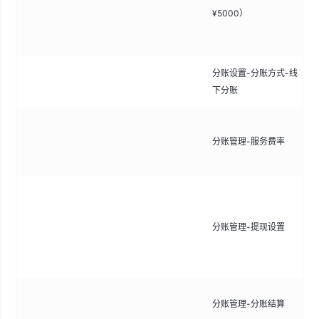
接
¥5000）
持
基
分账设置-分账方式-线
通
下分账
算
支
分账管理-服务费率
自
费
配
卡
分账管理-提现设置
控
批
管
管
分账管理-分账结算
看