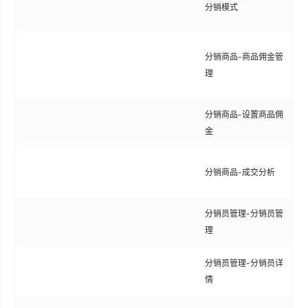
分销模式
分
设
分销商品-商品佣金管
不
理
金
分销商品-设置商品佣
为
金
金
分
分销商品-成交分析
据
分销员管理-分销员管
管
理
核
分销员管理-分销员详
查
情
包