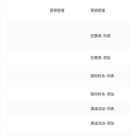
营
营销管理
营销管理
口
创
优惠券-列表
置
效
优惠券-添加
手
配
限时秒杀-列表
置
限时秒杀-添加
手
满减活动-列表
设
满减活动-添加
手