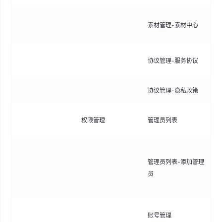
统
素材管理-素材中心
频
管
协议管理-服务协议
款
协议管理-隐私政策
管
管
权限管理
管理员列表
号
手
管理员列表-添加管理
号
员
信
限
管
账号管理
权