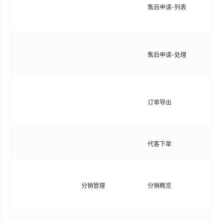
售后申请-列表
请
出
审
售后申请-处理
款
过
将
订单导出
E
分
可
代客下单
速
查
分销管理
分销概览
据
佣
配