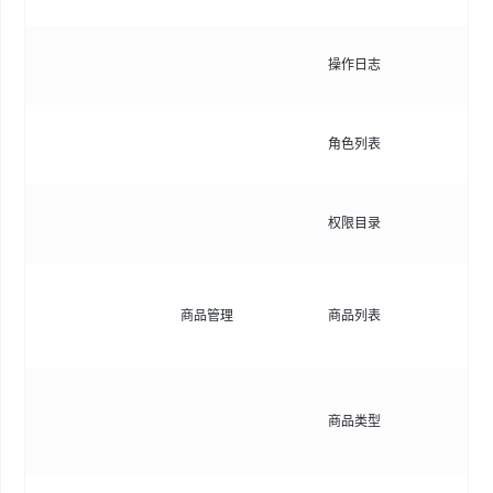
记
操作日志
日
管
角色列表
定
管
权限目录
限
展
商品管理
商品列表
支
除
定
商品类型
性
管