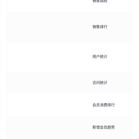
销售指标
转
查
销售排行
支
序
统
用户统计
增
存
分
访问统计
括
查
会员消费排行
榜
分
新增会员趋势
趋