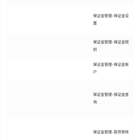
选
保证金管理-保证金设
能
置
础
保证金管理-保证金规
按
则
证
保证金管理-保证金账
管
户
金
多
保证金管理-保证金查
纳
询
细
送
处
保证金管理-款项审核
款
流