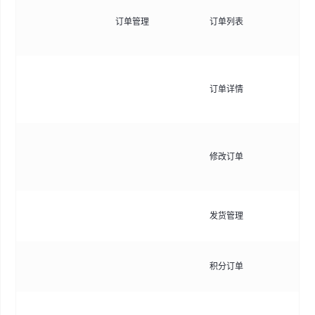
查
订单管理
订单列表
面
间
查
订单详情
含
息
管
修改订单
息
数
处
发货管理
写
使
积分订单
理
查