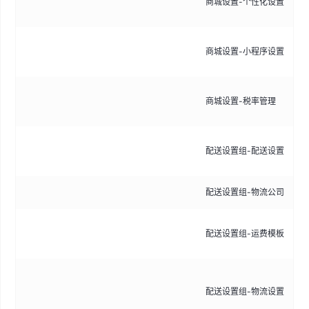
商城设置-个性化设置
如
可
商城设置-小程序设置
频
新
商城设置-税率管理
址
配
配送设置组-配送设置
则
配送设置组-物流公司
管
设
配送设置组-运费模板
持
可
配送设置组-物流设置
公
司