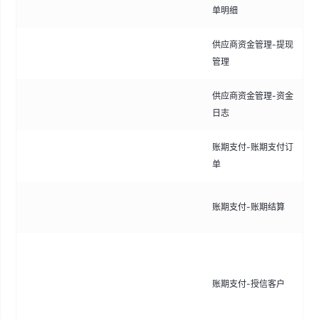
单明细
量
供应商资金管理-提现
审
管理
现
供应商资金管理-资金
查
日志
量
账期支付-账期支付订
管
单
表
处
账期支付-账期结算
账
管
户
账期支付-授信客户
额
规
整