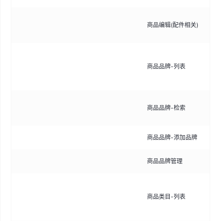
配
商品编辑(配件相关)
配
展
商品品牌-列表
量
辑
支
商品品牌-检索
定
商品品牌-添加品牌
手
商品品牌管理
管
展
商品类目-列表
量
分