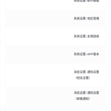
系统设置-邮件模版
通
管
系统设置-地区管理
支
管
系统设置-友情链接
持
管
系统设置-APP版本
支
配
消息设置-通知设置
设
（短信设置）
信
消息设置-通知设置
控
（邮箱通知）
通
绑