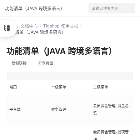
功能清单（JAVA 跨境多语言）
请输入搜索内容
首页
/
文档中心
/
Tigshop 使用文档
/
功能清单（JAVA 跨境多语言）
功能清单（JAVA 跨境多语言）
复制链接
分享页面
端口
一级菜单
二级菜单
功
查
会员资金管理-资金总
平台端
财务管理
况
览
消
会员资金管理-提现管
审
理
请