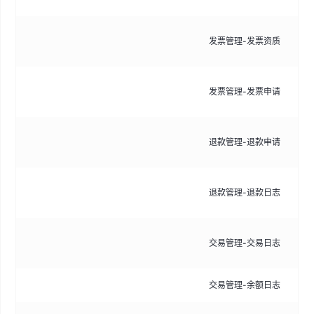
管
发票管理-发票资质
质
审
发票管理-发票申请
开
查
退款管理-退款申请
支
记
退款管理-退款日志
志
记
交易管理-交易日志
括
交易管理-余额日志
记