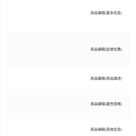
编
息
商品编辑(基本信息)
格
等
配
则
商品编辑(促销优惠)
限
置
编
商品编辑(商品描述)
容
配
商品编辑(属性规格)
信
格
编
商品编辑(其他信息)
息