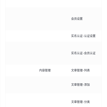
标
可
会员设置
是
行
实名认证-认证设置
配
查
实名认证-会员认证
实
核
内容管理
文章管理-列表
查
新
文章管理-添加
辑
管
文章管理-分类
范