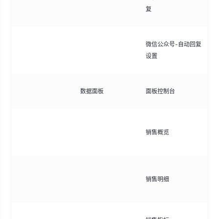
复
复
材
配
微信公众号-自动回复
匹
设置
容
数
数据面板
面板控制台
核
查
销售概览
括
单
查
销售明细
持
筛
分