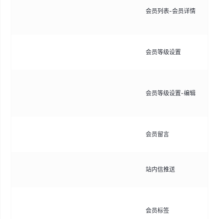
会员列表-会员详情
息
度
配
会员等级设置
普
编
会员等级设置-编辑
置
条
查
会员留言
支
向
站内信推送
支
创
会员标签
系