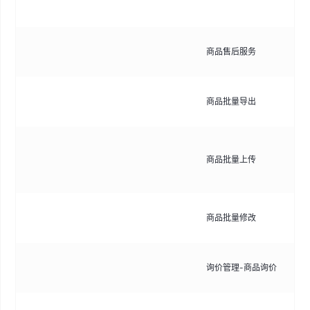
价
配
商品售后服务
策
支
商品批量导出
出
支
商品批量上传
上
速
支
商品批量修改
改
管
询价管理-商品询价
价
记