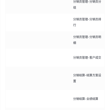
分销员管理-分销员分
将
组
分
分销员管理-分销员排
查
行
榜
分销员管理-分销员明
查
细
佣
查
分销员管理-客户成交
成
配
分销结算-结算方案设
则
置
门
处
分销结算-业绩结算
计