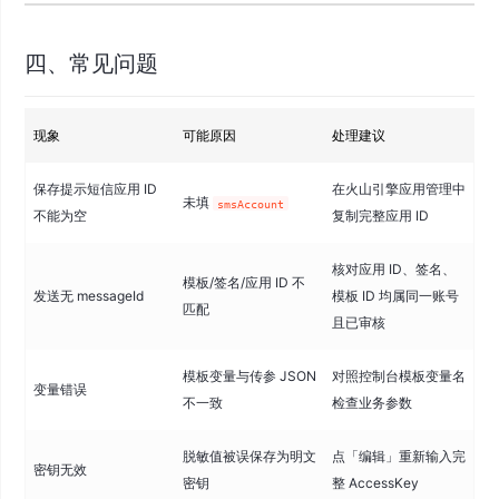
四、常见问题
现象
可能原因
处理建议
保存提示短信应用 ID
在火山引擎应用管理中
未填
smsAccount
不能为空
复制完整应用 ID
核对应用 ID、签名、
模板/签名/应用 ID 不
发送无 messageId
模板 ID 均属同一账号
匹配
且已审核
模板变量与传参 JSON
对照控制台模板变量名
变量错误
不一致
检查业务参数
脱敏值被误保存为明文
点「编辑」重新输入完
密钥无效
密钥
整 AccessKey