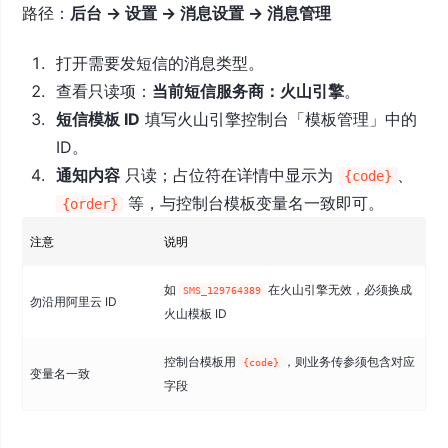
路径：
后台 → 设置 → 消息设置 → 消息管理
打开需要发短信的消息类型。
查看只读项：
当前短信服务商：火山引擎
。
短信模板 ID
填写火山引擎控制台「模板管理」中的
ID。
通知内容
只读；占位符在详情中显示为
、
{code}
等，与控制台模板变量名一致即可。
{order}
注意
说明
如
在火山引擎无效，必须换成
SMS_129764389
勿沿用阿里云 ID
火山模板 ID
控制台模板用
，则业务传参须包含对应
{code}
变量名一致
字段