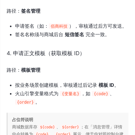
路径：
签名管理
申请签名（如：
），审核通过后方可发送。
佰商科技
签名名称须与商城后台
短信签名
完全一致。
4. 申请正文模板（获取模板 ID）
路径：
模板管理
按业务场景创建模板，审核通过后记录
模板 ID
。
火山引擎变量格式为
，如
、
{变量名}
{code}
。
{order}
占位符说明
商城数据库存
、
；在「消息管理」详情
${code}
${order}
中会转换为
、
展示，便于你对照控制台建
{code}
{order}