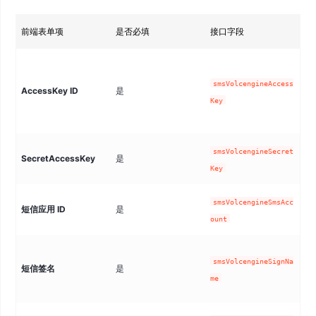
前端表单项
是否必填
接口字段
在
smsVolcengineAccess
AccessKey ID
是
I
Key
smsVolcengineSecret
SecretAccessKey
是
同
Key
短
smsVolcengineSmsAcc
短信应用 ID
是
理
ount
smsVolcengineSignNa
短信签名
是
签
me