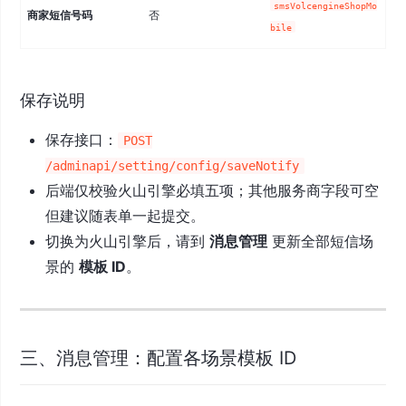
smsVolcengineShopMo
商家短信号码
否
自
bile
保存说明
保存接口：
POST
/adminapi/setting/config/saveNotify
后端仅校验火山引擎必填五项；其他服务商字段可空
但建议随表单一起提交。
切换为火山引擎后，请到
消息管理
更新全部短信场
景的
模板 ID
。
三、消息管理：配置各场景模板 ID