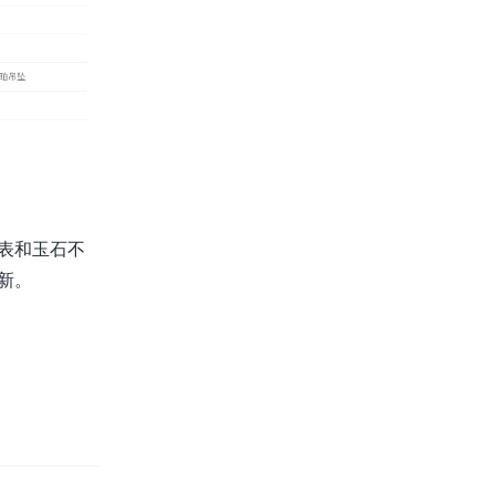
表和玉石不
新。