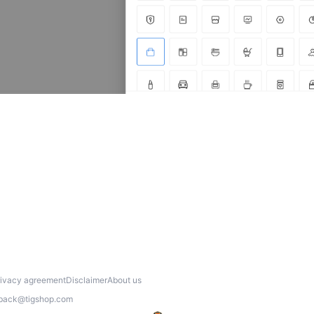
rivacy agreement
Disclaimer
About us
back@tigshop.com