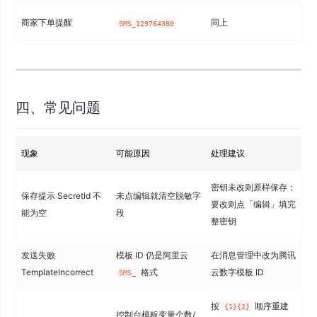
商家下单提醒
同上
SMS_129764380
四、常见问题
现象
可能原因
处理建议
密钥未改则原样保存；
保存提示 SecretId 不
未点编辑就清空脱敏字
要改则点「编辑」填完
能为空
段
整密钥
发送失败
模板 ID 仍是阿里云
在消息管理中改为腾讯
TemplateIncorrect
格式
云数字模板 ID
SMS_
按
顺序重建
{1}{2}
控制台模板变量个数/