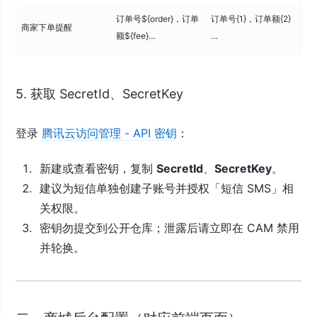
订单号${order}，订单
订单号{1}，订单额{2}
商家下单提醒
额${fee}…
…
5. 获取 SecretId、SecretKey
登录
腾讯云访问管理 - API 密钥
：
新建或查看密钥，复制
SecretId
、
SecretKey
。
建议为短信单独创建子账号并授权「短信 SMS」相
关权限。
密钥勿提交到公开仓库；泄露后请立即在 CAM 禁用
并轮换。