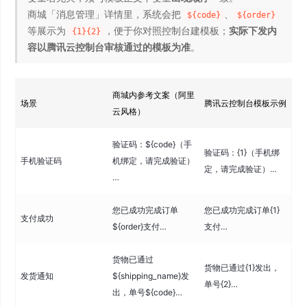
商城「消息管理」详情里，系统会把
、
${code}
${order}
等展示为
，便于你对照控制台建模板；
实际下发内
{1}{2}
容以腾讯云控制台审核通过的模板为准
。
商城内参考文案（阿里
场景
腾讯云控制台模板示例
云风格）
验证码：${code}（手
验证码：{1}（手机绑
手机验证码
机绑定，请完成验证）
定，请完成验证）…
…
您已成功完成订单
您已成功完成订单{1}
支付成功
${order}支付…
支付…
货物已通过
货物已通过{1}发出，
发货通知
${shipping_name}发
单号{2}…
出，单号${code}…