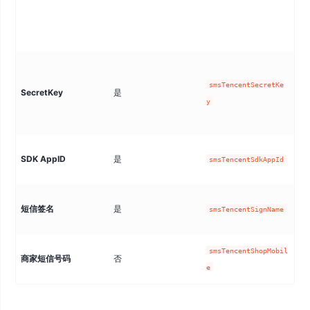
同上
smsTencentSecretKe
SecretKey
是
对
y
短
SDK AppID
是
smsTencentSdkAppId
理
短
短信签名
是
smsTencentSignName
理
smsTencentShopMobil
商家短信号码
否
自
e