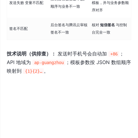
发送失败 变量不匹配
模板，并与业务参数顺
顺序与业务不一致
序对齐
后台签名与腾讯云审核
核对
短信签名
与控制
签名不匹配
签名不一致
台完全一致
技术说明（供排查）：
发送时手机号会自动加
；
+86
API 地域为
；模板参数按 JSON 数组顺序
ap-guangzhou
映射到
。
{1}{2}…