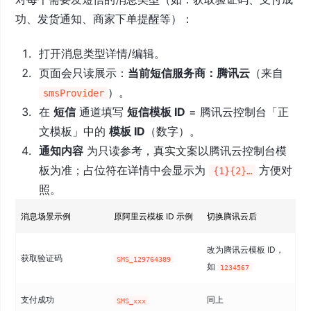
功、发货通知、商家下单提醒等）：
打开消息类型详情/编辑。
页面会只读展示：
当前短信服务商：腾讯云
（来自
）。
smsProvider
在
短信
通道填写
短信模板 ID
= 腾讯云控制台「正
文模板」中的
模板 ID
（数字）。
通知内容
为只读参考，真实文案以腾讯云控制台模
板为准；占位符在详情中会显示为
方便对
{1}{2}…
照。
消息场景示例
原阿里云模板 ID 示例
切换腾讯云后
改为腾讯云模板 ID，
获取验证码
SMS_129764389
如
1234567
支付成功
同上
SMS_xxx