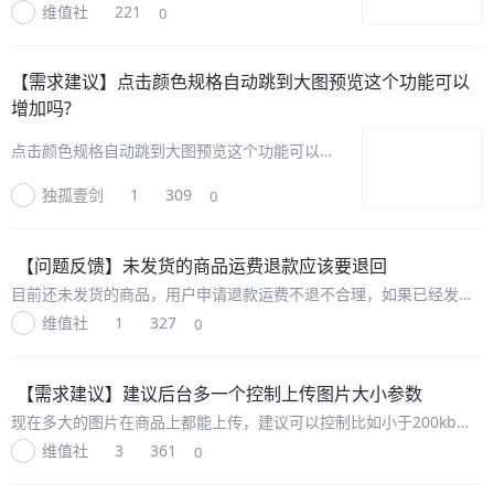
维值社
221
0
【需求建议】
点击颜色规格自动跳到大图预览这个功能可以
增加吗?
点击颜色规格自动跳到大图预览这个功能可以增
加吗?
独孤壹剑
1
309
0
https://www.colortee.com/goodsDetails?
goodsId=58567 参考链接
【问题反馈】
未发货的商品运费退款应该要退回
目前还未发货的商品，用户申请退款运费不退不合理，如果已经发货
了那么是不能退运费。这也和大部分电商包括京东淘宝的习惯认知一
维值社
1
327
0
致。
【需求建议】
建议后台多一个控制上传图片大小参数
现在多大的图片在商品上都能上传，建议可以控制比如小于200kb一
张，控制一下图片大小，否则页面加载太慢
维值社
3
361
0