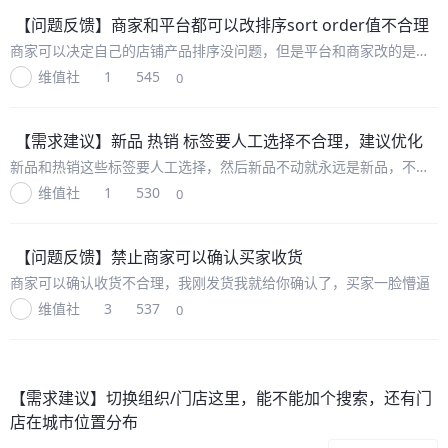
【问题反馈】
商家和平台都可以改排序sort order值不合理
商家可以决定自己的店铺产品排序没问题，但是平台和商家改的是同
一个值，也就意味着首页新品推荐，100个商家有各自有100个商品，
维值社
1
545
0
他们在自己的店铺里排序1-100没问题，但是在平台首页应该是1-
10000
【需求建议】
新品 热销 标签要人工选择不合理，建议优化
新品和热销这些标签要人工选择，然后新品不动就永远是新品，不是
太合理，手工工作量也很大，要去分辨这些是不是新品，是不是热
维值社
1
530
0
销，然后打标签，去标签
【问题反馈】
禁止商家可以确认买家收货
商家可以确认收货不合理，我刚发货我就给你确认了，买家一脸懵逼
维值社
3
537
0
【需求建议】
切换组织/门店这里，能不能加个搜索，还有门
店在城市位置分布