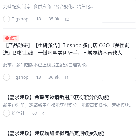
能力
为适配多店铺、多供应商平台合规化、精细化运
营需求，进一步丰富资金链路，Tigshop 开源
Tigshop
18
35.0k
12
商城系统即将全新接入汇付斗拱平台支付体系。
本次更新在现有微信服务商分账链路之外，新增
一套并行的「商户进件+聚
置顶
【产品动态】
【重磅预告】Tigshop 多门店 O2O『美团配
送』即将上线！一键呼叫美团骑手，同城履约不再缺人
此前，多门店版本已上线员工配送管理功能，不
少客户反馈：商城还希望对接第三方配送运力。
Tigshop
13
36.8k
11
现在，Tigshop『美团配送』即将重磅上线！接
入美团外部运力后，门店可在后台一键把订单交
给美团骑手上门取货、送到顾
【需求建议】
希望有邀请新用户获得积分的功能
新用户注册，邀请新用户都能获得积分，能提高积极性。营销模块的
功能延迟满足太多，而且牵扯到商家是否愿意让渡利润，要即时满
维值社
67
0
足。
【需求建议】
建议增加虚拟商品定期续费功能