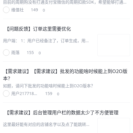
目前的周期购没有打通支付宝微信的周期扣款SDK，希望能够打通，
像订阅服务一样提高用户续订率，减少重复订购动作
维值社
149
0
【问题反馈】
订单这里需要优化
用户端： 1：用户已经备注了，订单生成，用户
无法看见自己的备注信息 2.申请售后和整单售
雨落
155
0
后，点击进去都是一样的申请售后，建议：把整
单售后去掉，保留上面的申请售后即可，下面的
确认收货按钮加大，参考一下
【需求建议】
【需求建议】批发的功能啥时候能上到O2O版
本？
如题，请问下批发的功能啥时候能上到O2O版本？
用户217718994039096706
159
0
【需求建议】
后台管理用户栏的数据太少了不方便管理
这里最好能有对应的店铺名字以及点了能跳转，
还有用户名不光是手机号