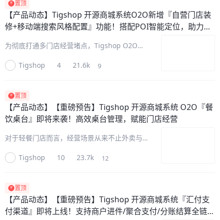
置顶
【产品动态】
Tigshop 开源商城系统O2O新增『自营门店装
修+移动端搜索风格配置』功能！搭配POI智能定位，助力小
程序同城引流
为彻底打通多门店经营堵点，Tigshop O2O版
重磅升级！全新上线『自营门店装修+移动端搜
Tigshop
4
21.6k
9
索风格配置』两大核心能力。一方面赋予自营门
店独立装修能力，打造专属品牌门面；另一方面
新增移动端搜索风格切换功
置顶
【产品动态】
【重磅预告】Tigshop 开源商城系统 O2O『餐
饮桌台』即将来袭！高效桌台管理，赋能门店经营
对于轻餐门店而言，经营场景从来不止外卖与自
提，堂食作为核心营收场景之一，却是多数门店
Tigshop
10
23.7k
12
数字化经营的短板。Tigshop 开源商城系统
O2O『餐饮桌台』即将来袭，补齐轻餐门店数
字化最后一块拼图！将扫码入
置顶
【产品动态】
【重磅预告】Tigshop 开源商城系统『汇付支
付渠道』即将上线！支持商户进件/聚合支付/分账结算全链路