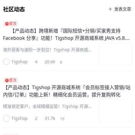
社区动态
发表文章
置顶
【产品动态】
跨境新增『国际短信+分销/买家秀支持
Facebook 分享』功能！Tigshop 开源商城系统 JAVA v5.8.39
版本更新
海外获客与通知一步到位！Tigshop 开源商城
系统 JAVA v5.8.39 重磅升级，跨境版本专属优
Tigshop
4
20.6k
6
化，新增『阿里云国际短信+分销/买家秀支持
Facebook 分享』两大实用功能，原生内置、无
需
置顶
【产品动态】
Tigshop 开源商城系统『会员标签接入营销/站
内信/订单』功能上新！精细化会员运营，提升复购转化
精准锁定客户，全域精细运营！Tigshop 开源
商城系统『会员标签』能力重磅升级，打通“营
Tigshop
2
31.7k
15
销活动、站内信群发、订单筛选”三大链路，彻
底告别粗放式营销。一套客户画像即可实现精准
圈人、定向触达、数据复盘，