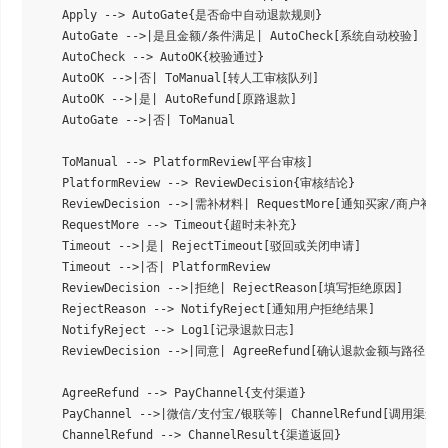
    Apply --> AutoGate{是否命中自动退款规则}

    AutoGate -->|是且金额/条件满足| AutoCheck[系统自动校验]

    AutoCheck --> AutoOK{校验通过}

    AutoOK -->|否| ToManual[转人工审核队列]

    AutoOK -->|是| AutoRefund[原路退款]

    AutoGate -->|否| ToManual

    ToManual --> PlatformReview[平台审核]

    PlatformReview --> ReviewDecision{审核结论}

    ReviewDecision -->|需补材料| RequestMore[通知买家/商户补充
    RequestMore --> Timeout{超时未补充}

    Timeout -->|是| RejectTimeout[驳回或关闭申请]

    Timeout -->|否| PlatformReview

    ReviewDecision -->|拒绝| RejectReason[填写拒绝原因]

    RejectReason --> NotifyReject[通知用户拒绝结果]

    NotifyReject --> Log1[记录退款日志]

    ReviewDecision -->|同意| AgreeRefund[确认退款金额与路径]

    AgreeRefund --> PayChannel{支付渠道}

    PayChannel -->|微信/支付宝/银联等| ChannelRefund[调用渠道
    ChannelRefund --> ChannelResult{渠道返回}
