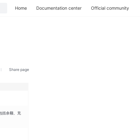
Home
Documentation center
Official community
Share page
包括余额、充