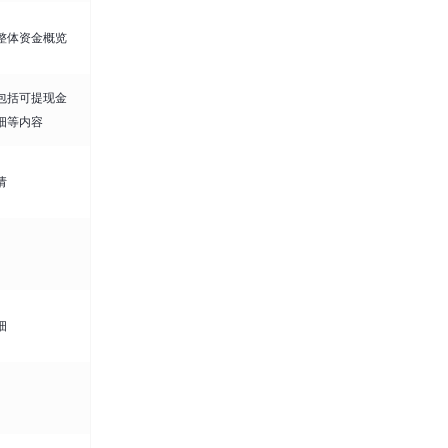
整体资金概览
包括可提现金
细等内容
请
细