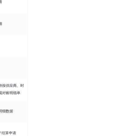
请
细
持按供应商、时
成对账明细单
明细数据
/ 结算申请