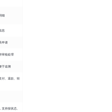
明细
信息
具申请
持审核处理
便于追溯
支付、退款、转
，支持按状态、