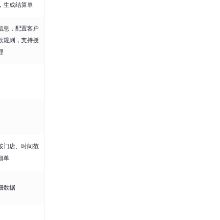
，生成结算单
信息，配置客户
款规则，支持授
理
按门店、时间范
细单
细数据