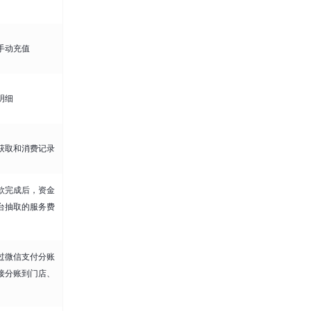
手动充值
明细
获取和消费记录
款完成后，资金
台抽取的服务费
过微信支付分账
接分账到门店、