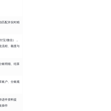
动匹配并实时精
付宝/微信），
批流程、额度与
分账明细、结算
算账户、分账规
持进件资料提
改操作