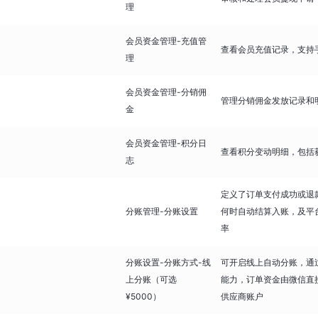
理
会员资金管理-充值管
查看会员充值记录，支持
理
会员资金管理-分销佣
管理分销佣金发放记录和
金
会员资金管理-积分日
查看积分变动明细，包括
志
定义了订单支付成功或退
分账管理-分账设置
何时自动结算入账，及平
率
分账设置-分账方式-线
可开启线上自动分账，通
上分账（可选
能力，订单资金由微信直
¥5000）
供应商账户