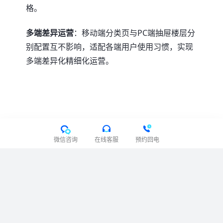
格。
多端差异运营
：移动端分类页与PC端抽屉楼层分
别配置互不影响，适配各端用户使用习惯，实现
多端差异化精细化运营。
微信咨询
在线客服
预约回电
用户协议
隐私协议
免责声明
关于我们
举报邮箱：
feedback@tigshop.com