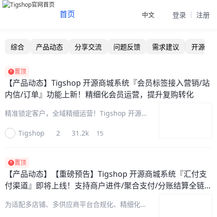
首页
中文
登录
注册
Tigshop技术社区 - Java/PHP开源商城系统交流论坛
综合
产品动态
分享交流
问题反馈
需求建议
开源标
置顶
【产品动态】
Tigshop 开源商城系统『会员标签接入营销/站
内信/订单』功能上新！精细化会员运营，提升复购转化
精准锁定客户，全域精细运营！Tigshop 开源
商城系统『会员标签』能力重磅升级，打通“营
Tigshop
2
31.2k
15
销活动、站内信群发、订单筛选”三大链路，彻
底告别粗放式营销。一套客户画像即可实现精准
圈人、定向触达、数据复盘，
置顶
【产品动态】
【重磅预告】Tigshop 开源商城系统『汇付支
付渠道』即将上线！支持商户进件/聚合支付/分账结算全链路
能力
为适配多店铺、多供应商平台合规化、精细化运
营需求，进一步丰富资金链路，Tigshop 开源