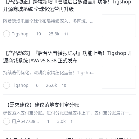
【产品动态】
跨境新增『管理后台多语言』功能！Tigshop
开源商城系统 全球化运营再升级
随着跨境电商全球化布局持续深入，多区域、多
语种、多支付场景运营已成为商家出海核心刚
Tigshop
10
25.3k
11
需。为进一步破除跨境运营壁垒、适配国际化经
营场景，Tigshop 开源商城系统 跨境新增『管
理后台多语言』功能！从后台
【产品动态】
『后台语音播报记录』功能上新！Tigshop 开
源商城系统 JAVA v5.8.38 正式发布
持续迭代优化，深耕商家精细化运营！Tigshop
开源商城系统 JAVA v5.8.38迭代升级，本次更新
Tigshop
6
26.6k
10
聚焦后台运营溯源能力与移动端装修灵活性两大
核心场景，重磅新增『后台语音播报记录』功
能，同时全面
【需求建议】
建议落地支付宝分账
建议落地支付宝分账。汇付分账已经安排上了，支付宝分账最好一起
落地，很多买家主要走支付宝付款。
用户547738912859758637
1
3.0k
1