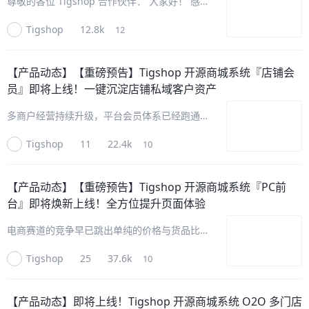
尊敬的各位 Tigshop 合作伙伴： 大家好！ 感谢
大家一直以来对 Tigshop 的支持与信任。近期
Tigshop
12.8k
12
我们多商户、企业批发、供应商版本迎来了一系
列重要功能升级——商家移动端将于2026年7月
14日
【产品动态】
【重磅预告】Tigshop 开源商城系统『店铺会
员』即将上线！一键沉淀店铺私域客户资产
多商户经营持续升级，平台会员体系已经跑通全
局用户运营；下一程，是让每一家店铺也能沉淀
Tigshop
11
22.4k
10
属于自己的客户资产。『店铺会员』功能正是在
此基础上的能力加持——按店铺独立沉淀会员关
系，让平台可控、店铺可用，让成交
【产品动态】
【重磅预告】Tigshop 开源商城系统『PC前
台』即将焕新上线！全方位提升页面体验
电商赛道的竞争早已跳出单纯的价格与货品比
拼， 页面第一眼观感、全程浏览体验，已经成
Tigshop
25
37.6k
10
为留住客户的关键分水岭。 还在为调整 PC 商
城布局、更换页面风格反复修改代码？ 结果成
本高还不兼容？现在，无需额外
【产品动态】
即将上线！Tigshop 开源商城系统 O2O 多门店