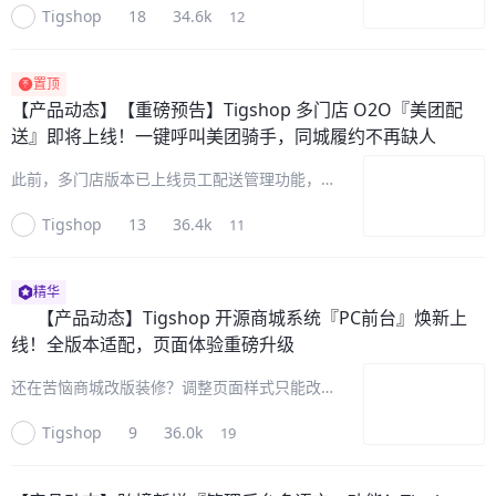
Tigshop
18
34.6k
12
商城系统即将全新接入汇付斗拱平台支付体系。
本次更新在现有微信服务商分账链路之外，新增
一套并行的「商户进件+聚
置顶
【产品动态】
【重磅预告】Tigshop 多门店 O2O『美团配
送』即将上线！一键呼叫美团骑手，同城履约不再缺人
此前，多门店版本已上线员工配送管理功能，不
少客户反馈：商城还希望对接第三方配送运力。
Tigshop
13
36.4k
11
现在，Tigshop『美团配送』即将重磅上线！接
入美团外部运力后，门店可在后台一键把订单交
给美团骑手上门取货、送到顾
精华
【产品动态】
Tigshop 开源商城系统『PC前台』焕新上
线！全版本适配，页面体验重磅升级
还在苦恼商城改版装修？调整页面样式只能改代
码，成本高还不兼容，漫长的改版周期又导致错
Tigshop
9
36.0k
19
过关键营销节点。现在无需二开，Tigshop 开
源商城系统『PC前台』焕新上线！全站交互体
验对标淘宝、京东等主流电商