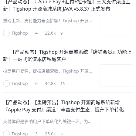
【产品动态】
『 Apple Pay +汇付+拉卡拉』三大支付渠道上
新！Tigshop 开源商城系统 JAVA v5.8.37 正式发布
重磅上新，支付能力全面扩容！Tigshop 开源
商城系统 JAVA v5.8.37 版本迭代升级，一次性
Tigshop
4
22.6k
9
接入『Apple Pay +汇付+拉卡拉』三大主流支
付渠道，补齐线上线下多元收款场景，为多商
户、
【产品动态】
Tigshop 开源商城系统『店铺会员』功能上
新！一站式沉淀本店私域客户
拉高用户复购、提振店铺营收，Tigshop 开源
商城系统『店铺会员』功能重磅来袭！聚焦商城
Tigshop
6
44.8k
15
会员体系，补齐店铺/门店会员运营短板，构建
「用户管理-标签分类-精准运营」的全链路会员
体系，彻底解决店铺/门店
【产品动态】
【重磅预告】Tigshop 开源商城系统新增
『Apple Pay 支付』渠道！丰富支付生态，提升下单转化
支付体验是影响用户下单转化的关键一环。为适
配苹果设备用户便捷、安全的支付需求，补齐国
Tigshop
3
25.0k
8
内外全场景支付能力，Tigshop 开源商城系统