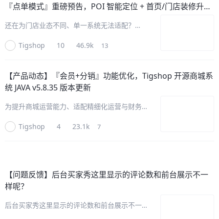
『点单模式』重磅预告，POI 智能定位 + 首页/门店装修升
级，一键开启即时零售新体验！
还在为门店业态不同、单一系统无法适配？
Tigshop O2O 门店『点单模式』即将全面上
Tigshop
10
46.9k
13
线！以「POI 智能定位 + 多模式装修 + 灵活进
店规则」为核心，覆盖标准门店与即时零售两大
场景，适配奶茶咖啡
【产品动态】
『会员+分销』功能优化，Tigshop 开源商城系
统 JAVA v5.8.35 版本更新
为提升商城运营能力、适配精细化运营与财务合
规要求，Tigshop 开源商城系统 JAVA v5.8.35
Tigshop
4
23.1k
7
迭代升级，会员、分销功能全面优化，完成“会
员余额与分销佣金账户拆分”，实现两类资金物
理隔离、独
【问题反馈】
后台买家秀这里显示的评论数和前台展示不一
样呢？
后台买家秀这里显示的评论数和前台展示不一样
呢？