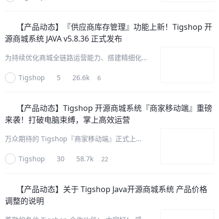
即将正式上线 Apple Pay 苹果支付功能。 完整
打通支付、退款
【产品动态】
『供应商库存管理』功能上新！Tigshop 开
源商城系统 JAVA v5.8.36 正式发布
为持续优化商城全链路运营能力、搭建精细化供
应商管理体系，Tigshop 开源商城系统 JAVA
Tigshop
5
26.6k
6
v5.8.36全新迭代上线，正式推出『供应商库存
管理』功能，一站式管理供应商端库存相关工
作。此外，全版本
【产品动态】
Tigshop 开源商城系统『商家移动端』重磅
来袭！打破电脑束缚，掌上高效运营
万众期待的 Tigshop『商家移动端』正式上
线！H5、小程序、App 三端全覆盖，专为商家
Tigshop
30
58.7k
22
打造的轻量化掌上经营工具。本次更新可不只是
PC 功能的简单移植，更是店铺运营模式全面升
级，彻底摆脱电脑与场
【产品动态】
关于 Tigshop Java开源商城系统 产品价格
调整的说明