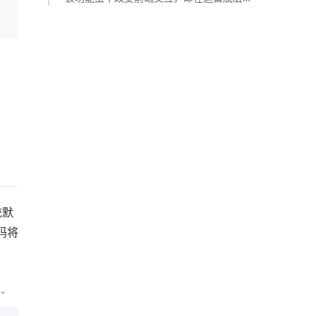
统默
码将