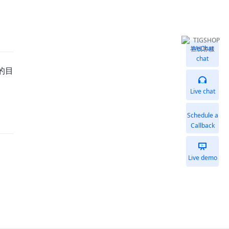
WeChat
chat
的目
Live chat
Schedule a
Callback
Live demo