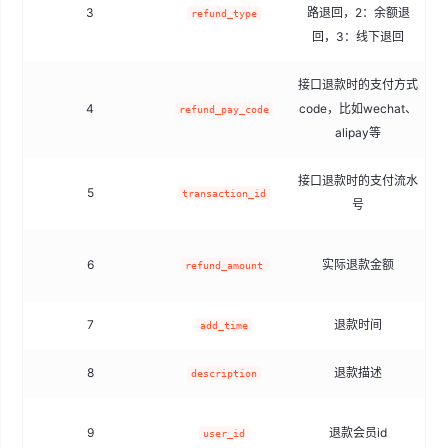
3
路退回，2：余额退
t
refund_type
回，3：线下退回
接口退款时的支付方式
4
code，比如wechat、
refund_pay_code
alipay等
接口退款时的支付流水
5
transaction_id
号
6
实际退款金额
refund_amount
7
退款时间
add_time
8
退款描述
description
9
退款会员id
user_id