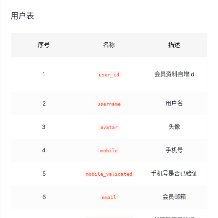
用户表
序号
名称
描述
1
会员资料自增id
user_id
2
用户名
username
3
头像
avatar
4
手机号
mobile
5
手机号是否已验证
t
mobile_validated
6
会员邮箱
email