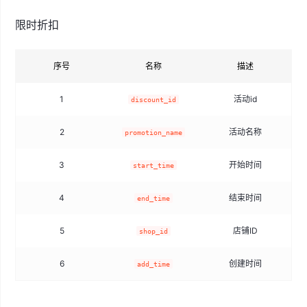
限时折扣
序号
名称
描述
1
活动id
sm
discount_id
2
活动名称
promotion_name
3
开始时间
start_time
4
结束时间
end_time
5
店铺ID
shop_id
6
创建时间
add_time