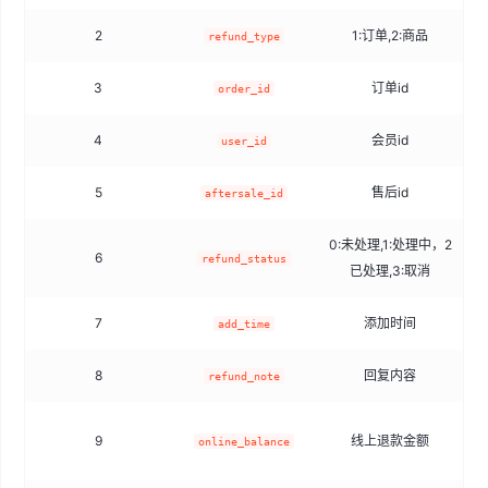
2
1:订单,2:商品
t
refund_type
3
订单id
order_id
4
会员id
user_id
5
售后id
aftersale_id
0:未处理,1:处理中，2
6
t
refund_status
已处理,3:取消
7
添加时间
add_time
8
回复内容
refund_note
9
线上退款金额
online_balance