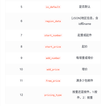
5
是否默认
t
is_default
[JSON]地区信息，含
6
region_data
id和name
7
起重或起件
start_number
8
起价
start_price
9
每增重或增价
add_number
10
增价
add_price
11
满多少包邮件
free_price
按重还是按件，1:按
12
pricing_type
件，2：按重