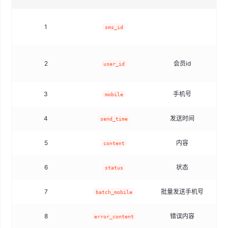
1
sms_id
2
会员id
user_id
3
手机号
mobile
4
发送时间
send_time
5
内容
content
6
状态
t
status
7
批量发送手机号
batch_mobile
8
错误内容
error_content