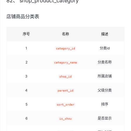
82、 shop_product_category
店铺商品分类表
序号
名称
描述
1
分类id
sm
category_id
2
分类名称
category_name
3
所属店铺
sm
shop_id
4
父级分类
sm
parent_id
5
排序
t
sort_order
6
是否显示
t
is_show