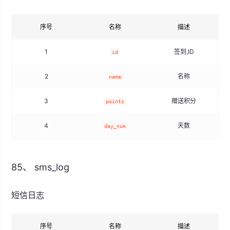
序号
名称
描述
1
签到,ID
id
2
名称
name
3
赠送积分
points
4
天数
day_num
85、 sms_log
短信日志
序号
名称
描述