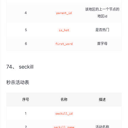
该地区的上一个节点的
4
parent_id
地区id
5
是否热门
t
is_hot
6
首字母
first_word
74、 seckill
秒杀活动表
序号
名称
描述
1
seckill_id
2
活动名称
seckill_name