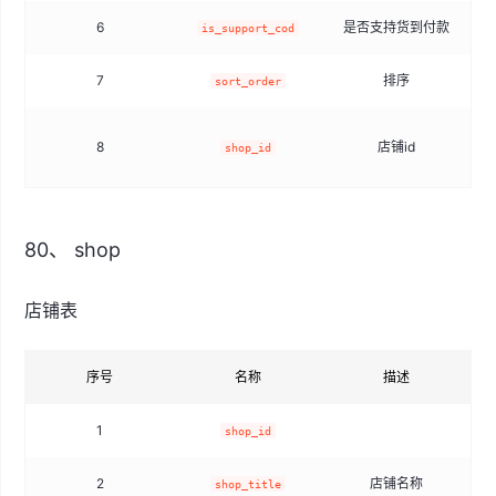
6
是否支持货到付款
t
is_support_cod
7
排序
sm
sort_order
8
店铺id
shop_id
80、 shop
店铺表
序号
名称
描述
1
shop_id
2
店铺名称
shop_title