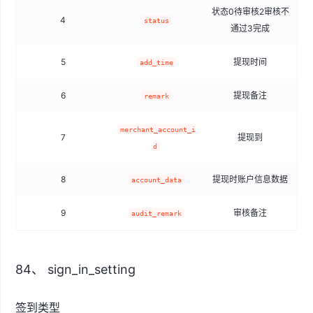
状态0待审核2审核不
4
t
status
通过3完成
5
提现时间
add_time
6
提现备注
remark
merchant_account_i
7
提现到
d
8
提现时账户信息数据
account_data
9
审核备注
audit_remark
84、 sign_in_setting
签到类型