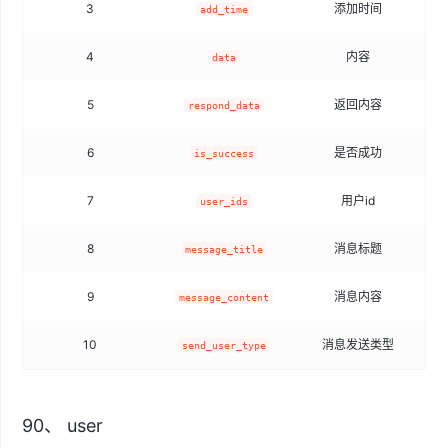
3
添加时间
add_time
4
内容
data
5
返回内容
respond_data
6
是否成功
t
is_success
7
用户id
user_ids
8
消息标题
message_title
9
消息内容
message_content
10
消息发送类型
send_user_type
90、 user