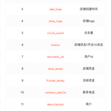
3
店铺创建时间
add_time
4
店铺logo
shop_logo
5
点击量
click_count
6
店铺状态1开业10关店
status
7
商户id
merchant_id
8
店铺资金
shop_money
9
冻结资金
frozen_money
10
联系电话
contact_mobile
11
简介
description