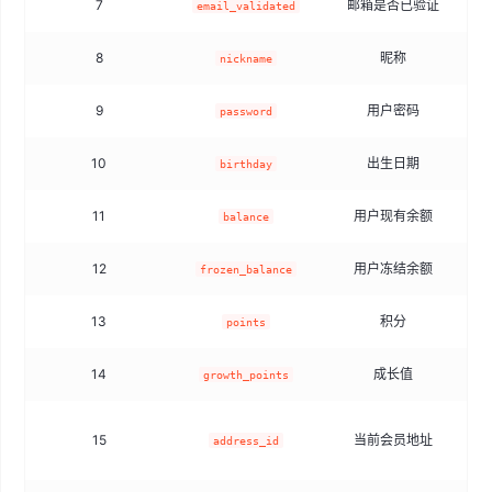
7
邮箱是否已验证
t
email_validated
8
昵称
nickname
9
用户密码
password
10
出生日期
birthday
11
用户现有余额
balance
12
用户冻结余额
frozen_balance
13
积分
points
14
成长值
growth_points
15
当前会员地址
address_id