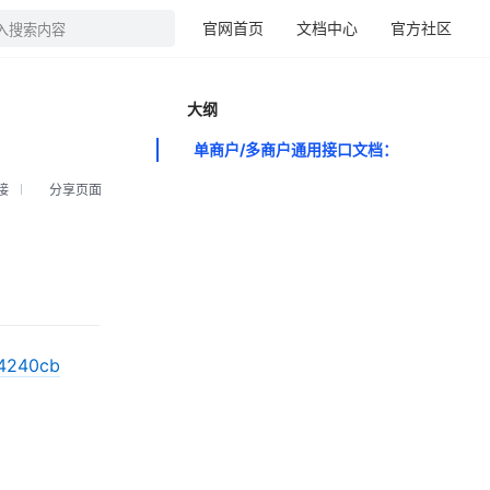
官网首页
文档中心
官方社区
入搜索内容
大纲
单商户/多商户通用接口文档：
接
分享页面
d4240cb