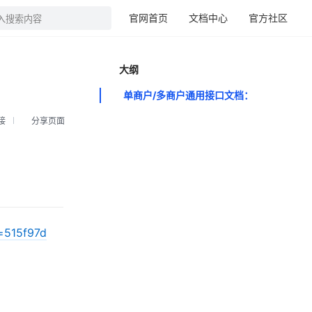
官网首页
文档中心
官方社区
入搜索内容
大纲
单商户/多商户通用接口文档：
接
分享页面
d=515f97d