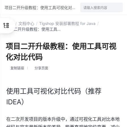
项目二开升级教程：使用工具可视化对比代码
请输入搜索内容
首页
/
文档中心
/
Tigshop 安装部署教程 for Java
/
项目二开升级教程：使用工具可视化对比代码
项目二开升级教程：使用工具可视
化对比代码
复制链接
分享页面
使用工具可视化对比代码（推荐
IDEA）
在二次开发项目的版本升级中，通过可视化工具对比本地