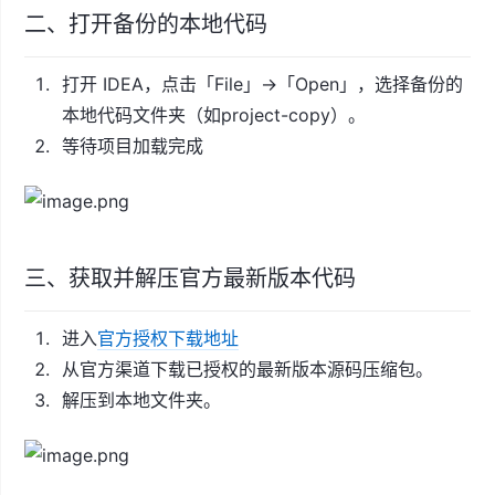
二、打开备份的本地代码
打开 IDEA，点击「File」→「Open」，选择备份的
本地代码文件夹（如project-copy）。
等待项目加载完成
三、获取并解压官方最新版本代码
进入
官方授权下载地址
从官方渠道下载已授权的最新版本源码压缩包。
解压到本地文件夹。