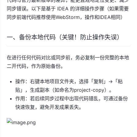
代码与官方最新版本的差异，能更直观地定位变更、减少
同步错误。以下是基于 IDEA 的详细操作步骤（如果需要
同步前端代码推荐使用WebStorm，操作和IDEA相同）
一、备份本地代码（关键！防止操作失误）
在进行任何代码对比或同步前，务必复制一份完整的本地
二开代码，作为原始备份。
操作：右键本地项目文件夹，选择「复制」→「粘
贴」，生成副本（如命名为project-copy）。
作用：若后续同步过程中出现代码错乱，可通过备份
快速恢复，避免开发成果丢失。