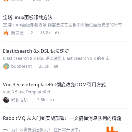
务： https://mirrors.tuna.tsinghua
宝塔Linux面板卸载方法
宝塔Linux面板卸载方法 你需要先在面板中将通过面板安装的所有软
件卸载，如 nginx、mysql、php 等等，然后，进入 SSH 命令行，输
阳宗德
2
13.8k
61
入以下命令： /etc/init.d/bt sto
Elasticsearch 8.x DSL 语法速览
Elasticsearch 8.x DSL 语法速览 Elasticsearch 8.x 的查询
DSL（Domain Specific Language）以 JSON 结构描述检索、聚合、
bubbleant
25.5k
69
排序、分页
Vue 3.5 useTemplateRef彻底改变DOM引用方式
Vue 3.5 useTemplateRef
码到成功
13.5k
63
RabbitMQ 从入门到实战部署：一文搞懂消息队列的精髓
一、为什么需要消息队列？ 在日常开发中，我