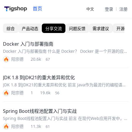
首页
中文
登录
注册
Tigshop技术社区 - 技术讨论
综合
产品动态
分享交流
问题反馈
需求建议
开源标
Docker 入门与部署指南
Docker 入门与部署指南 什么是 Docker？ Docker 是一个开源的应用
容器引擎，让开发者可以打包他们的应用以及依赖包到一个可移植的
阳宗德
20.6k
67
容器中，然后发布到任何流行的 Linux 或 Windo
JDK 1.8 到JDK21的重大差异和优化
JDK 1.8 到JDK21的重大差异和优化 前言 Java作为最流行的编程语言
之一，在过去十年中经历了巨大的发展。从JDK 1.8发布以来，Oracle
阳宗德
1
19.6k
56
和其他贡献者持续为Java平台带来创新和改进。
Spring Boot线程池配置入门与实战
Spring Boot线程池配置入门与实战 前言 在现代Web应用开发中，合
理使用线程池是提升系统性能和资源利用率的关键技术之一。Spring
阳宗德
11.3k
61
Boot为我们提供了便捷的线程池配置方式，让我们能够轻松