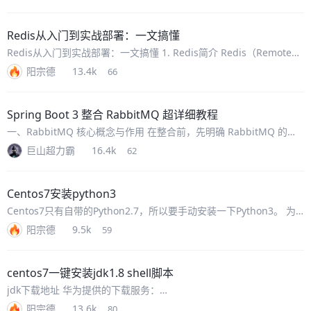
只有一个实例能够操作共享资源。分布式锁就是解决这个问题的重要
手段之一。Re
Redis从入门到实战部署：一文搞懂
Redis从入门到实战部署：一文搞懂 1. Redis简介 Redis（Remote
Dictionary Server）是由Salvatore Sanfilippo编写的开源键值存储
阳宗德
13.4k
66
系统。它是一个基
Spring Boot 3 整合 RabbitMQ 超详细教程
一、RabbitMQ 核心概念与作用 在整合前，先明确 RabbitMQ 的核
心组件与价值，为后续实战打下基础： 1. 核心组件 Producer（生产
巨山超力霸
16.4k
62
者）：发送消息的应用服务（如 Spring B
Centos7安装python3
Centos7只有自带的Python2.7，所以要手动安装一下Python3。 为
了方便后续的Tensorflow环境搭建，选择Python3.6.8。 同时直接使
阳宗德
9.5k
59
用yum install方式安装Py
centos7一键安装jdk1.8 shell脚本
jdk下载地址 华为提供的下载服务：
https://repo.huaweicloud.com/java/jdk/ 清华大学提供的下载服
阳宗德
13.6k
80