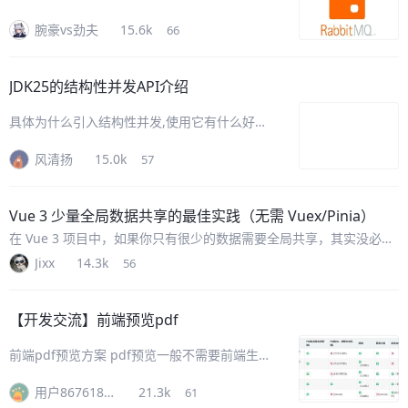
们经常会遇到以下场景： * 下单 → 通知 → 发
腕豪vs劲夫
15.6k
66
短信（多个系统调用） * 大流量请求 → 后台慢
接口（影响响应速度） * 微服务之间存在**强
耦合**，一改动就“牵一发动全身”
JDK25的结构性并发API介绍
具体为什么引入结构性并发,使用它有什么好处,
请见JDK25的JEP505,地址是:
风清扬
15.0k
57
https://openjdk.org/jeps/505 结构性并发 API
介绍 一. StructuredTask
Vue 3 少量全局数据共享的最佳实践（无需 Vuex/Pinia）
在 Vue 3 项目中，如果你只有很少的数据需要全局共享，其实没必要
引入 Vuex、Pinia 这类重量级状态管理库，完全可以用更简单的方式
Jixx
14.3k
56
实现全局数据共享。下面我给你介绍几种常用且简洁的做法 1.组
【开发交流】前端预览pdf
前端pdf预览方案 pdf预览一般不需要前端生成
pdf文件，pdf文件一般是通过接口，获取pdf文
用户867618337355804415
21.3k
61
件【responseType:‘blob’,】或二进制文件流