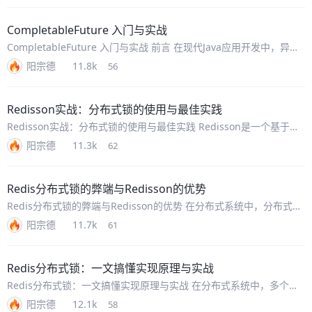
CompletableFuture 入门与实战
CompletableFuture 入门与实战 前言 在现代Java应用开发中，异步
编程已经成为提升应用性能和用户体验的重要手段。Java 8引入的
阳宗德
11.8k
56
CompletableFuture为我们提供了强大的
Redisson实战：分布式锁的使用与最佳实践
Redisson实战：分布式锁的使用与最佳实践 Redisson是一个基于
Redis的Java客户端，它提供了丰富的分布式对象和服务，包括分布式
阳宗德
11.3k
62
锁、分布式集合、分布式对象等。在分布式系统中，Redis
Redis分布式锁的弊端与Redisson的优势
Redis分布式锁的弊端与Redisson的优势 在分布式系统中，分布式锁
是保证数据一致性的关键组件。虽然Redis可以实现分布式锁，但在
阳宗德
11.7k
61
实际应用中存在诸多问题，这也是为什么需要像Redisson这样
Redis分布式锁：一文搞懂实现原理与实战
Redis分布式锁：一文搞懂实现原理与实战 在分布式系统中，多个服
务实例可能同时访问共享资源，这需要一种协调机制来确保同一时间
阳宗德
12.1k
58