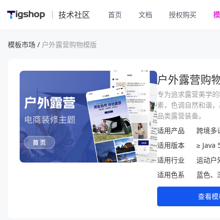
技术社区
首页
文档
授权购买
模
模板市场 /
户外露营购物模版
户外露营购
专为追求露营美学的
素，色调自然和谐，
品类露营装备。
适用产品
跨境多语
适用版本
≥ Java 
适用行业
运动户
适用色系
蓝色、
查看模