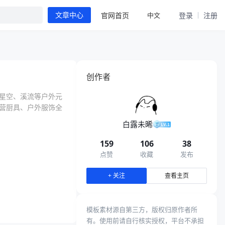
中文
官网首页
登录
注册
文章中心
创作者
星空、溪流等户外元
营厨具、户外服饰全
白露未晞
159
106
38
点赞
收藏
发布
查看主页
+ 关注
模板素材源自第三方，版权归原作者所
有。使用前请自行核实授权，平台不承担