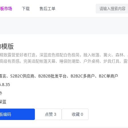
板市场
下载
售后工单
物模版
精致露营爱好者打造，深蓝底色搭配白色极简，融入帐篷、篝火、森林、
高级有质感。完美适配帐篷天幕、睡袋防潮垫、户外桌椅、炉具灯具、露
言、S2B2C供应商、B2B2B批发平台、B2B2C多商户、B2C单商户
5.8.35
外
深蓝
板编码
点赞 3
收藏 0