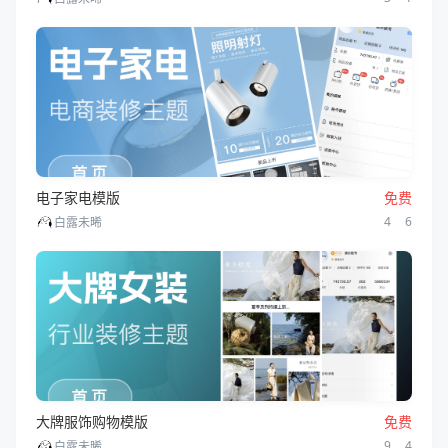
电子家电模版
免费
4
6
白露未晞
大牌服饰购物模版
免费
9
4
白露未晞