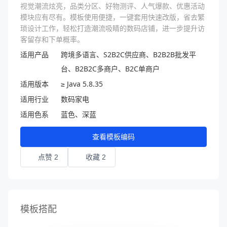
视觉潮流炫亮，品类分区、好物测评、人气爆款、优惠活动
模块应有尽有。模板使用便捷，一键套用快速改版，省去繁
琐设计工作，轻松打造潮流吸睛的数码店铺，进一步提升访
客留存和下单概率。
适用产品
跨境多语言、S2B2C供应商、B2B2B批发平
台、B2B2C多商户、B2C单商户
适用版本
≥ Java 5.8.35
适用行业
数码家电
适用色系
蓝色、深蓝
查看模板编码
点赞 2
收藏 2
模板搭配