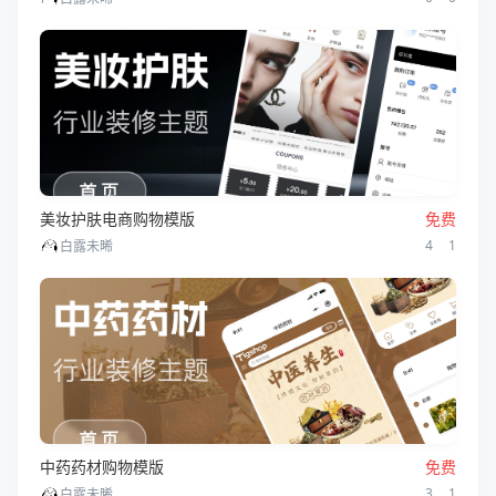
美妆护肤电商购物模版
免费
4
1
白露未晞
中药药材购物模版
免费
3
1
白露未晞