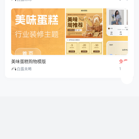
美味蛋糕购物模版
免费
1
1
白露未晞