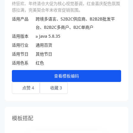
终狂欢、年终清仓大促为核心视觉基调，红金喜庆配色氛围
感拉满，完美契合年末收官促销氛围。
适用产品
跨境多语言、S2B2C供应商、B2B2B批发平
台、B2B2C多商户、B2C单商户
适用版本
≥ Java 5.8.35
适用行业
通用百货
适用节日
其他节日
适用色系
红色
查看模板编码
点赞 4
收藏 3
模板搭配