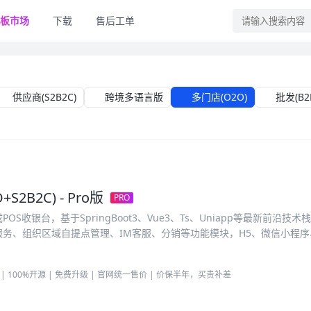
板市场
下载
售后工单
供应商(S2B2C)
跨境多语言版
多门店(O2O)
批发(B2
+S2B2C) - Pro版
PRO
收银台，基于SpringBoot3、Vue3、Ts、Uniapp等最新前沿技
务、组织区域自提点管理、IM客服、分销等功能模块，H5、微信小程序、
| 100%开源 | 免费升级 | 官网统一售价 | 价保半年，买贵补差