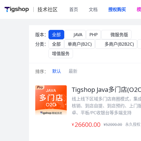
技术社区
首页
文档
授权购买
模
授权购买
版本：
全部
JAVA
PHP
微服务版
分类：
全部
单商户(B2C)
多商户(B2B2C)
增值服务
默认
最新
排序：
Tigshop Java多门店(O2O
线上线下区域多门店商圈模式，集成POS
核销、到店自提、到店预约、上门服
卓、平板/PC收银台等多端支持
26600
.00
¥
¥52000.00
永久授权 