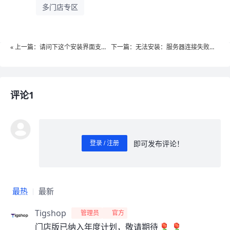
多门店专区
« 上一篇：请问下这个安装界面支持
下一篇：无法安装：服务器连接失败，
重新安装吗？
请检查网络。»
评论1
即可发布评论！
登录 / 注册
0
/ 1000
发送
最热
最新
Tigshop
管理员
官方
门店版已
纳入年度计划，敬请期待