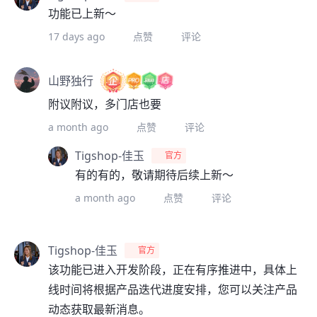
功能已上新～
17 days ago
点赞
评论
山野独行
附议附议，多门店也要
a month ago
点赞
评论
Tigshop-佳玉
官方
有的有的，敬请期待后续上新～
a month ago
点赞
评论
Tigshop-佳玉
官方
该功能已进入开发阶段，正在有序推进中，具体上
线时间将根据产品迭代进度安排，您可以关注产品
动态获取最新消息。