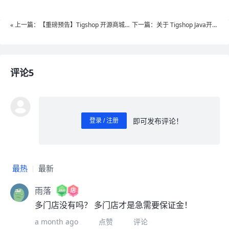
« 上一篇：【重磅预告】Tigshop 开源商城系
下一篇：关于 Tigshop Java开源
统『PC前台』即将焕新上线！全方位提升页
商城系统 产品价格调整的预告
面体验
说明»
评论5
即可发布评论！
登录 / 注册
0
/ 1000
发送
最热
最新
雨落
多门店没有吗？ 多门店才是急需要保证金！
a month ago
点赞
评论