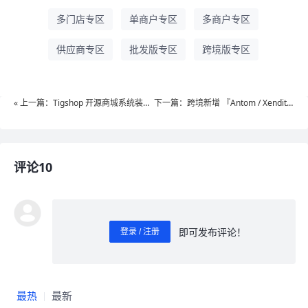
多门店专区
单商户专区
多商户专区
供应商专区
批发版专区
跨境版专区
« 上一篇：Tigshop 开源商城系统装修
下一篇：跨境新增 『Antom / Xendit
模版市场即将上新：风格万千・秒变
』双渠道支付！Tigshop 开源商城系统
新貌，每个行业都有现成装修“样板
JAVA v5.8.30 重磅更新»
间”！
评论10
即可发布评论！
登录 / 注册
0
/ 1000
发送
最热
最新