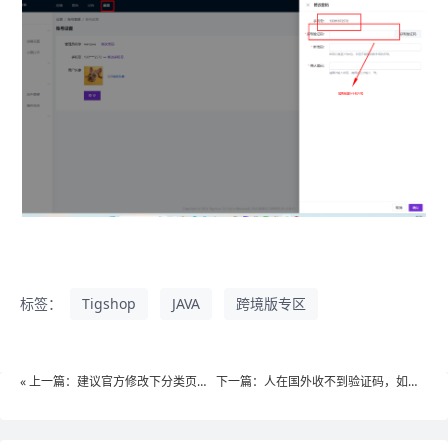
标签：
Tigshop
JAVA
跨境版专区
« 上一篇：建议官方修改下分类页、
下一篇：人在国外收不到验证码，如何
详情页的SEO问题
下载源码进行升级»