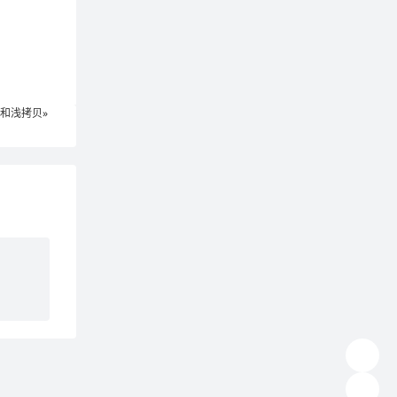
贝和浅拷贝»
发送