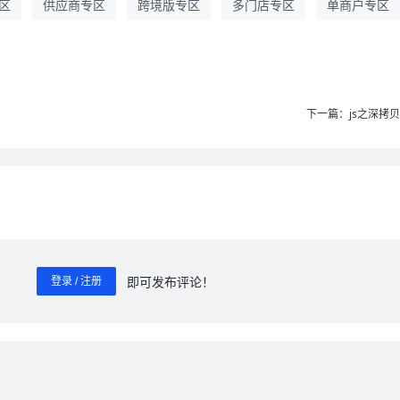
区
供应商专区
跨境版专区
多门店专区
单商户专区
下一篇：js之深拷
即可发布评论！
登录 / 注册
0
/ 1000