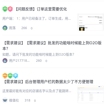
【问题反馈】
订单这里需要优化
用户端： 1：用户已经备注了，订单生成，用户
无法看见自己的备注信息 2.申请售后和整单售
雨落
266
0
后，点击进去都是一样的申请售后，建议：把整
单售后去掉，保留上面的申请售后即可，下面的
确认收货按钮加大，参考一下
【需求建议】
【需求建议】批发的功能啥时候能上到O2O版
本？
如题，请问下批发的功能啥时候能上到O2O版本？
用户217718994039096706
260
0
【需求建议】
后台管理用户栏的数据太少了不方便管理
这里最好能有对应的店铺名字以及点了能跳转，
还有用户名不光是手机号
维值社
318
0