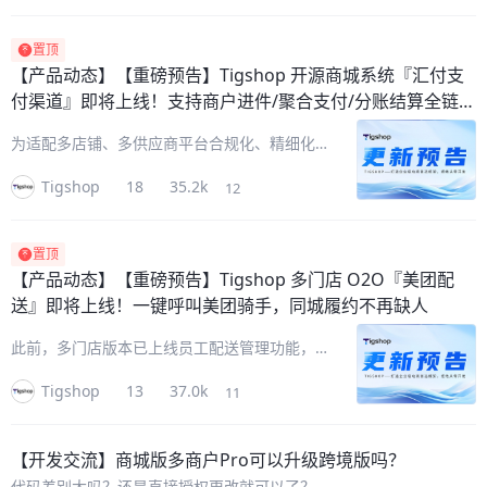
O2O『餐饮桌台』即将来袭，补齐轻餐门店数
字化最后一块拼图！将扫码入
置顶
【产品动态】
【重磅预告】Tigshop 开源商城系统『汇付支
付渠道』即将上线！支持商户进件/聚合支付/分账结算全链路
能力
为适配多店铺、多供应商平台合规化、精细化运
营需求，进一步丰富资金链路，Tigshop 开源
Tigshop
18
35.2k
12
商城系统即将全新接入汇付斗拱平台支付体系。
本次更新在现有微信服务商分账链路之外，新增
一套并行的「商户进件+聚
置顶
【产品动态】
【重磅预告】Tigshop 多门店 O2O『美团配
送』即将上线！一键呼叫美团骑手，同城履约不再缺人
此前，多门店版本已上线员工配送管理功能，不
少客户反馈：商城还希望对接第三方配送运力。
Tigshop
13
37.0k
11
现在，Tigshop『美团配送』即将重磅上线！接
入美团外部运力后，门店可在后台一键把订单交
给美团骑手上门取货、送到顾
【开发交流】
商城版多商户Pro可以升级跨境版吗？
代码差别大吗？还是直接授权更改就可以了？