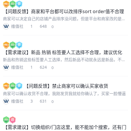
【问题反馈】
商家和平台都可以改排序sort order值不合理
商家可以决定自己的店铺产品排序没问题，但是平台和商家改的是同
一个值，也就意味着首页新品推荐，100个商家有各自有100个商品，
维值社
1
648
0
他们在自己的店铺里排序1-100没问题，但是在平台首页应该是1-
10000
【需求建议】
新品 热销 标签要人工选择不合理，建议优化
新品和热销这些标签要人工选择，然后新品不动就永远是新品，不是
太合理，手工工作量也很大，要去分辨这些是不是新品，是不是热
维值社
1
624
0
销，然后打标签，去标签
【问题反馈】
禁止商家可以确认买家收货
商家可以确认收货不合理，我刚发货我就给你确认了，买家一脸懵逼
维值社
3
631
0
【需求建议】
切换组织/门店这里，能不能加个搜索，还有门