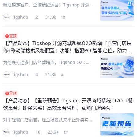
精准锁定客户，全域精细运营！Tigshop 开源
商城系统『会员标签』能力重磅升级，打通“营
Tigshop
2
31.9k
15
销活动、站内信群发、订单筛选”三大链路，彻
底告别粗放式营销。一套客户画像即可实现精准
圈人、定向触达、数据复盘，
置顶
【产品动态】
Tigshop 开源商城系统O2O新增『自营门店装
修+移动端搜索风格配置』功能！搭配POI智能定位，助力小
程序同城引流
为彻底打通多门店经营堵点，Tigshop O2O版
重磅升级！全新上线『自营门店装修+移动端搜
Tigshop
4
21.8k
9
索风格配置』两大核心能力。一方面赋予自营门
店独立装修能力，打造专属品牌门面；另一方面
新增移动端搜索风格切换功
置顶
【产品动态】
【重磅预告】Tigshop 开源商城系统 O2O『餐
饮桌台』即将来袭！高效桌台管理，赋能门店经营
对于轻餐门店而言，经营场景从来不止外卖与自
提，堂食作为核心营收场景之一，却是多数门店
Tigshop
10
23.9k
12
数字化经营的短板。Tigshop 开源商城系统