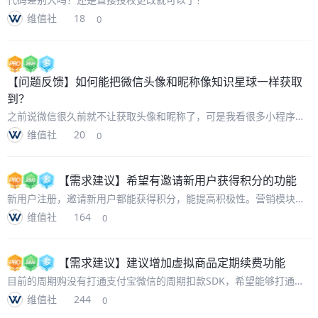
维值社
18
0
【问题反馈】
如何能把微信头像和昵称像知识星球一样获取
到？
之前说微信很久前就不让获取头像和昵称了，可是我看很多小程序比
如商场的，知识星球的都可以正常获取
维值社
20
0
【需求建议】
希望有邀请新用户获得积分的功能
新用户注册，邀请新用户都能获得积分，能提高积极性。营销模块的
功能延迟满足太多，而且牵扯到商家是否愿意让渡利润，要即时满
维值社
164
0
足。
【需求建议】
建议增加虚拟商品定期续费功能
目前的周期购没有打通支付宝微信的周期扣款SDK，希望能够打通，
像订阅服务一样提高用户续订率，减少重复订购动作
维值社
244
0